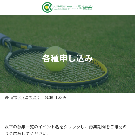
コ
ナ
ン
ビ
テ
ゲ
ン
ー
ツ
シ
へ
ョ
ス
ン
キ
に
ッ
移
各種申し込み
プ
動
足立区テニス協会
各種申し込み
以下の募集一覧のイベント名をクリックし、募集期間をご確認の
うえ応募してください。