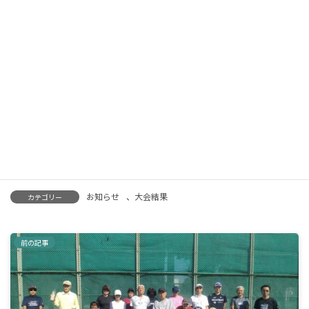
【準優勝】小澤かおり・北嶋亜希子（ ポポロテニスサークル）
●
大会結果 女子55歳以上
お知らせ
、
大会結果
カテゴリー
前の記事