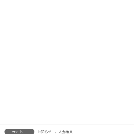
最
2026年3月29日
2026年3月29日
足立区テニス協会
終
更
2026年3月28日(土) 川口市、草加市、戸田市、足立区の４都市対
新
抗戦(団体戦)交流試合である、令和7年度 都市交歓スポーツ大会(テ
日
時
ニス大会)が、川口市青木町公園庭球場で行われました。
:
※選手が手にしている「醤油」は、川口市テニス協会が大会エン
トリー費に1人￥100ずつ寄付を集め、能登テニス協会に災害支援
したお礼の品とのことです。
お知らせ
、
大会結果
カテゴリー