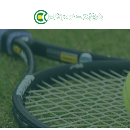
コ
ナ
ン
ビ
テ
ゲ
ン
ー
ツ
シ
へ
ョ
ス
ン
キ
に
ッ
移
プ
動