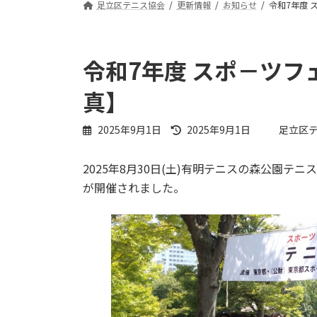
足立区テニス協会
更新情報
お知らせ
令和7年度
令和7年度 スポ－ツ
真】
最
2025年9月1日
2025年9月1日
足立区
終
更
2025年8月30日(土)有明テニスの森公園テ
新
日
が開催されました。
時
: